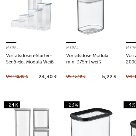
MEPAL
MEPAL
MEP
Vorratsdosen-Starter-
Vorratsdose Modula
Vorr
Set 5-tlg. Modula Weiß
mini 375ml weiß
200
UVP
42,49
€
UVP
5,49
€
UVP
24,30
€
5,22
€
- 24%
- 23%
- 4%