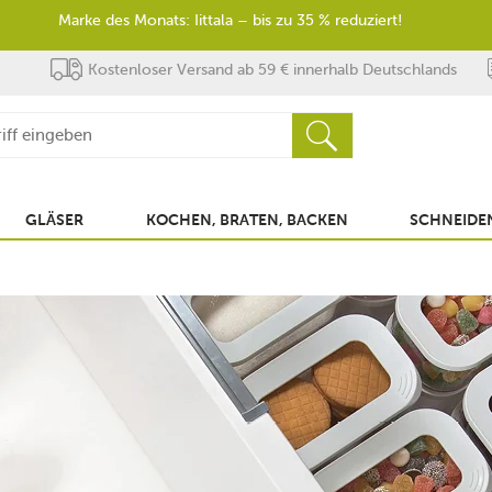
Marke des Monats: Iittala – bis zu 35 % reduziert!
Kostenloser Versand ab 59 € innerhalb Deutschlands
GLÄSER
KOCHEN, BRATEN, BACKEN
SCHNEIDEN