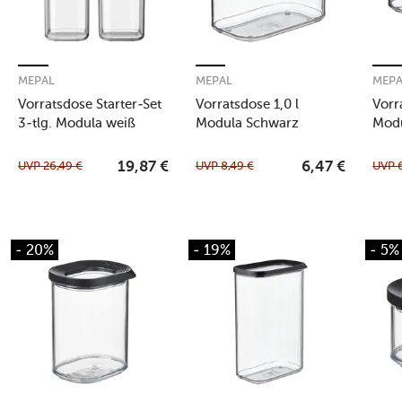
MEPAL
MEPAL
MEP
Vorratsdose Starter-Set
Vorratsdose 1,0 l
Vorr
3-tlg. Modula weiß
Modula Schwarz
Mod
UVP
26,49
€
UVP
8,49
€
UVP
19,87
€
6,47
€
- 20%
- 19%
- 5%