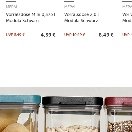
MEPAL
MEPAL
MEP
Vorratsdose Mini 0,375 l
Vorratsdose 2,0 l
Vorr
Modula Schwarz
Modula Schwarz
Mod
UVP
5,49
€
UVP
10,49
€
UVP
4,39
€
8,49
€