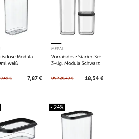
AL
MEPAL
atsdose Modula
Vorratsdose Starter-Set
0ml weiß
3-tlg. Modula Schwarz
10,49
€
UVP
26,49
€
7,87
€
18,54
€
- 24%