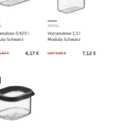
AL
MEPAL
atsdose 0,425 l
Vorratsdose 1,5 l
ula Schwarz
Modula Schwarz
6,49
€
UVP
9,49
€
6,17
€
7,12
€