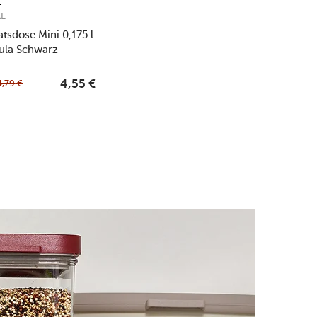
AL
atsdose Mini 0,175 l
ula Schwarz
4,79
€
4,55
€