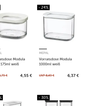
- 24%
AL
MEPAL
atsdose Modula
Vorratsdose Modula
 175ml weiß
1000ml weiß
4,79
€
UVP
8,49
€
4,55
€
6,37
€
%
- 30%