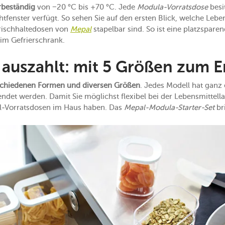
rbeständig
von −20 °C bis +70 °C. Jede
Modula-Vorratsdose
besit
htfenster verfügt. So sehen Sie auf den ersten Blick, welche Lebe
Frischhaltedosen von
Mepal
stapelbar sind. So ist eine platzspa
 im Gefrierschrank.
ch auszahlt: mit 5 Größen zum E
schiedenen Formen und diversen Größen
. Jedes Modell hat ganz 
det werden. Damit Sie möglichst flexibel bei der Lebensmittellag
l-Vorratsdosen im Haus haben. Das
Mepal-Modula-Starter-Set
br