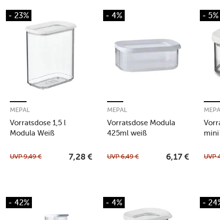
- 23%
- 4%
- 5%
MEPAL
MEPAL
MEP
Vorratsdose 1,5 l
Vorratsdose Modula
Vorr
Modula Weiß
425ml weiß
mini
UVP
9,49
€
UVP
6,49
€
UVP
7,28
€
6,17
€
- 42%
- 4%
- 24