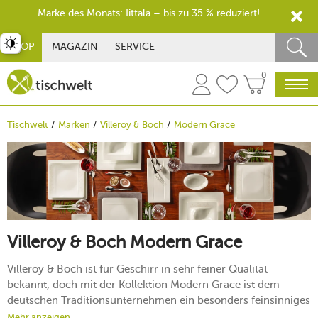
Marke des Monats: Iittala – bis zu 35 % reduziert!
st umschalten
SHOP
MAGAZIN
SERVICE
0
Tischwelt
Marken
Villeroy & Boch
Modern Grace
Villeroy & Boch Modern Grace
Villeroy & Boch ist für Geschirr in sehr feiner Qualität
bekannt, doch mit der Kollektion Modern Grace ist dem
deutschen Traditionsunternehmen ein besonders feinsinniges
Design gelungen. Die Teller, Tassen, Schalen und Kannen der
Mehr anzeigen