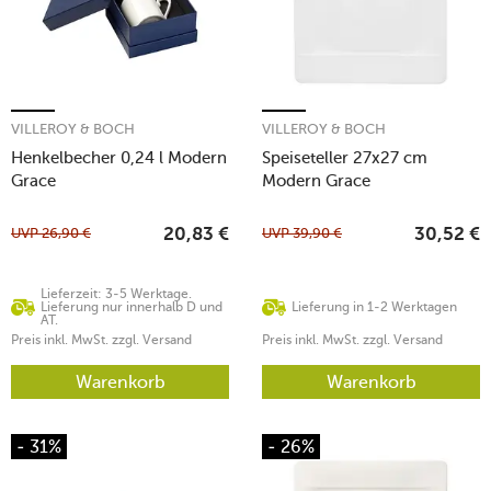
VILLEROY & BOCH
VILLEROY & BOCH
Henkelbecher 0,24 l Modern
Speiseteller 27x27 cm
Grace
Modern Grace
UVP
26,90
€
UVP
39,90
€
20,83
€
30,52
€
Lieferzeit: 3-5 Werktage.
Lieferung nur innerhalb D und
Lieferung in 1-2 Werktagen
AT.
Preis inkl. MwSt. zzgl. Versand
Preis inkl. MwSt. zzgl. Versand
Warenkorb
Warenkorb
- 31%
- 26%