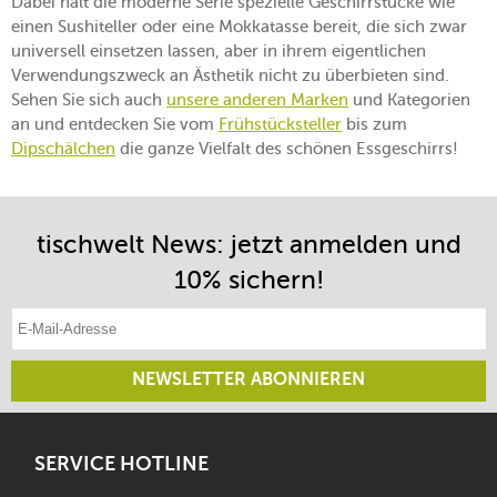
Dabei hält die moderne Serie spezielle Geschirrstücke wie
einen Sushiteller oder eine Mokkatasse bereit, die sich zwar
universell einsetzen lassen, aber in ihrem eigentlichen
Verwendungszweck an Ästhetik nicht zu überbieten sind.
Sehen Sie sich auch
unsere anderen Marken
und Kategorien
an und entdecken Sie vom
Frühstücksteller
bis zum
Dipschälchen
die ganze Vielfalt des schönen Essgeschirrs!
tischwelt News: jetzt anmelden und
10% sichern!
E-Mail-Adresse eintragen
NEWSLETTER ABONNIEREN
SERVICE HOTLINE