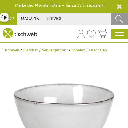
Marke des Monats: Iittala – bis zu 35 % reduziert!
st umschalten
SHOP
MAGAZIN
SERVICE
0
Tischwelt
Geschirr
Serviergeschirr
Schalen
Eisschalen