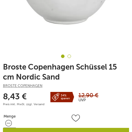
Broste Copenhagen Schüssel 15
cm Nordic Sand
BROSTE COPENHAGEN
12,90
€
8,43
€
34%
sparen
UVP
Preis inkl. MwSt. zzgl.
Versand
Menge
Menge