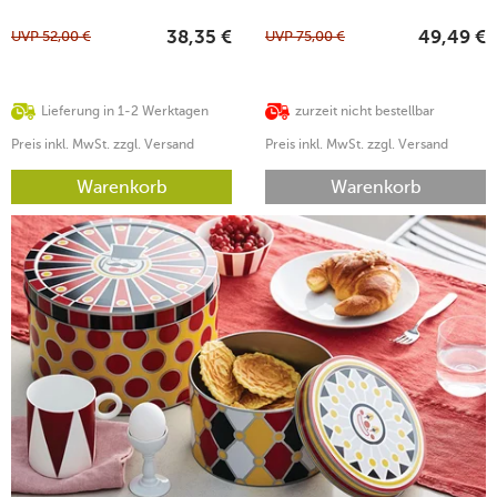
UVP
52,00
€
UVP
75,00
€
38,35
€
49,49
€
Lieferung in 1-2 Werktagen
zurzeit nicht bestellbar
Preis inkl. MwSt. zzgl. Versand
Preis inkl. MwSt. zzgl. Versand
Warenkorb
Warenkorb