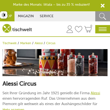
Marke des Monats: Iittala – bis zu 35 % reduziert!
st umschalten
SHOP
MAGAZIN
SERVICE
0
Tischwelt
Marken
Alessi
Circus
Alessi Circus
Seit Ihrer Gründung im Jahr 1921 genießt die Firma
Alessi
einen hervorragenden Ruf. Das Unternehmen aus dem
Piemont gilt weltweit als eines der Aushängeschilder für
italienisches Design
. Dabei stehen vor allem Küchenzubehör
Mehr anzeigen