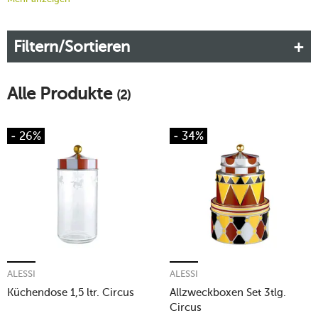
und Geschirr im Fokus, zuweilen begeistert Alessi jedoch
auch mit dekorativen Accessoires. Die Kollektionen entstehen
Filtern/Sortieren
in Zusammenarbeit mit berühmten Künstlern. Mit Alessi
Circus betritt eine
knallbunte und extravagante Kollektion
die
Manege.
Alle Produkte
(2)
Mehr erfahren!
- 26%
- 34%
ALESSI
ALESSI
Küchendose 1,5 ltr. Circus
Allzweckboxen Set 3tlg.
Circus