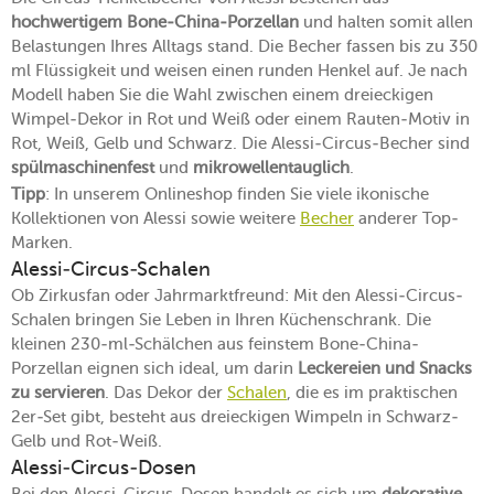
hochwertigem Bone-China-Porzellan
und halten somit allen
Belastungen Ihres Alltags stand. Die Becher fassen bis zu 350
ml Flüssigkeit und weisen einen runden Henkel auf. Je nach
Modell haben Sie die Wahl zwischen einem dreieckigen
Wimpel-Dekor in Rot und Weiß oder einem Rauten-Motiv in
Rot, Weiß, Gelb und Schwarz. Die Alessi-Circus-Becher sind
spülmaschinenfest
und
mikrowellentauglich
.
Tipp
: In unserem Onlineshop finden Sie viele ikonische
Kollektionen von Alessi sowie weitere
Becher
anderer Top-
Marken.
Alessi-Circus-Schalen
Ob Zirkusfan oder Jahrmarktfreund: Mit den Alessi-Circus-
Schalen bringen Sie Leben in Ihren Küchenschrank. Die
kleinen 230-ml-Schälchen aus feinstem Bone-China-
Porzellan eignen sich ideal, um darin
Leckereien und Snacks
zu servieren
. Das Dekor der
Schalen
, die es im praktischen
2er-Set gibt, besteht aus dreieckigen Wimpeln in Schwarz-
Gelb und Rot-Weiß.
Alessi-Circus-Dosen
Bei den Alessi-Circus-Dosen handelt es sich um
dekorative